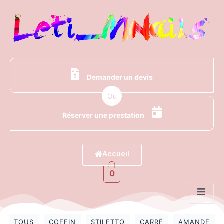
Demander un devis
Ou
Réserver une prestation
Accueil
0
TOUS
COFFIN
STILETTO
CARRÉ
AMANDE