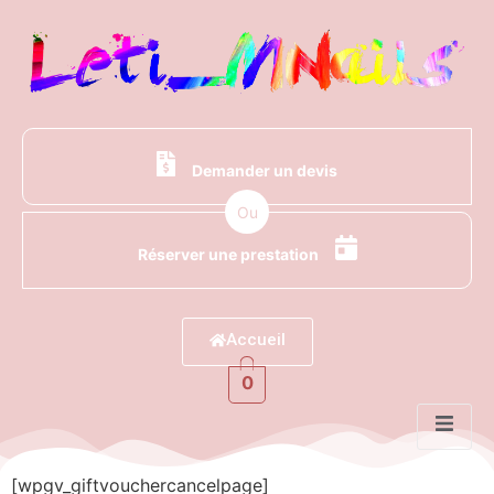
Demander un devis
Ou
Réserver une prestation
Accueil
0
[wpgv_giftvouchercancelpage]